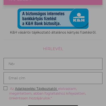
K&H vásárlói tájékoztató általános kártyás fizetésről.
HÍRLEVÉL
Név
*
Email
cím
*
Az
Adatkezelési Tájékoztatót
elolvastam,
megértettem, abban foglaltakhoz kifejezetten,
önkéntesen hozzájárulok.*