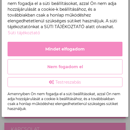
nem fogadja el a süti beállításokat, azzal Ön nem adja
hozzájárulását a cookie-k beállításához, és a
BIZTONSÁGOS FIZETÉS
továbbiakban csak a honlap működéshez
Internetes bankkártyás fizetés vagy utánvét
elengedhetetlenül szükséges sütiket használjuk. A süti
tájékoztatónkat a SÜTI TÁJÉKOZTATÓ alatt olvashat.
Süti tájékoztató
ÜGYFÉLSZOLGÁLAT
Minden hétköznap 8:00-16:30
Mindet elfogadom
+36 1 237 0370
Nem fogadom el
KÖVESS MINKET!
Testreszabás
Amennyiben Ön nem fogadja el a süti beállításokat, azzal Ön nem
adja hozzájárulását a cookie-k beállításához, és a továbbiakban
csak a honlap működéshez elengedhetetlenül szükséges sütiket
használjuk.
TÁJÉKOZTATÓK
KAPCSOLAT