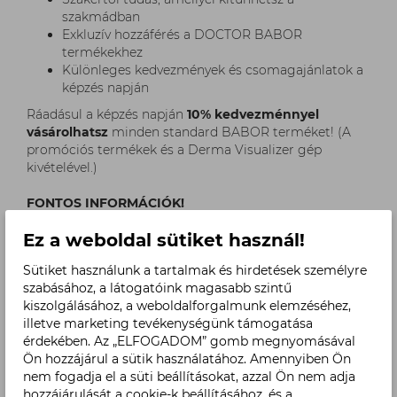
szakmádban
Exkluzív hozzáférés a DOCTOR BABOR
termékekhez
Különleges kedvezmények és csomagajánlatok a
képzés napján
Ráadásul a képzés napján
10% kedvezménnyel
vásárolhatsz
minden standard BABOR terméket! (A
promóciós termékek és a Derma Visualizer gép
kivételével.)
FONTOS INFORMÁCIÓK!
Ez a weboldal sütiket használ!
A képzés teljes időtartamán való részvétel
szükséges az elméleti és gyakorlati tudás
Sütiket használunk a tartalmak és hirdetések személyre
megszerzéséhez.
szabásához, a látogatóink magasabb szintű
A kölcsönös kezelések a tananyag szerves részét
kiszolgálásához, a weboldalforgalmunk elemzéséhez,
képezik – így kozmetikusként és vendégként is
illetve marketing tevékenységünk támogatása
megtapasztalhatod a kezeléseket.
érdekében. Az „ELFOGADOM” gomb megnyomásával
A tanfolyami kedvezmények kizárólag azok
Ön hozzájárul a sütik használatához. Amennyiben Ön
számára érvényesek, akik végig részt vesznek a
nem fogadja el a süti beállításokat, azzal Ön nem adja
képzésen.
hozzájárulását a cookie-k beállításához, és a