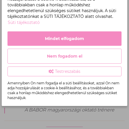
Tiszteljük egymás idejét és elkötelezettségét – légy
továbbiakban csak a honlap működéshez
jelen, tanulj és fejlődj velünk!
elengedhetetlenül szükséges sütiket használjuk. A süti
tájékoztatónkat a SÜTI TÁJÉKOZTATÓ alatt olvashat.
Süti tájékoztató
Mindet elfogadom
Nem fogadom el
Testreszabás
Amennyiben Ön nem fogadja el a süti beállításokat, azzal Ön nem
adja hozzájárulását a cookie-k beállításához, és a továbbiakban
csak a honlap működéshez elengedhetetlenül szükséges sütiket
használjuk.
Petrán Ágnes
A BABOR magyarországi oktató trénere