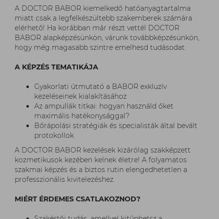
A DOCTOR BABOR kiemelkedő hatóanyagtartalma
miatt csak a legfelkészültebb szakemberek számára
elérhető! Ha korábban már részt vettél DOCTOR
BABOR alapképzésünkön, várunk továbbképzésünkön,
hogy még magasabb szintre emelhesd tudásodat.
A KÉPZÉS TEMATIKÁJA
Gyakorlati útmutató a BABOR exkluzív
kezeléseinek kialakításához
Az ampullák titkai: hogyan használd őket
maximális hatékonysággal?
Bőrápolási stratégiák és specialisták által bevált
protokollok
A DOCTOR BABOR kezelések kizárólag szakképzett
kozmetikusok kezében kelnek életre! A folyamatos
szakmai képzés és a biztos rutin elengedhetetlen a
professzionális kivitelezéshez.
MIÉRT ÉRDEMES CSATLAKOZNOD?
Szakértői tudás, amellyel kitűnhetsz a