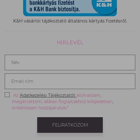
K&H vásárlói tájékoztató általános kártyás fizetésről.
HÍRLEVÉL
Név
*
Email
cím
*
Az
Adatkezelési Tájékoztatót
elolvastam,
megértettem, abban foglaltakhoz kifejezetten,
önkéntesen hozzájárulok.*
FELIRATKOZOM