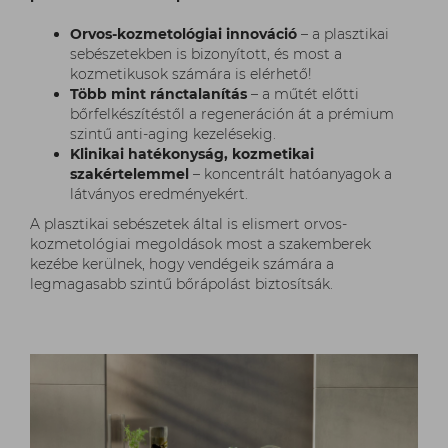
Orvos-kozmetológiai innováció
– a plasztikai
sebészetekben is bizonyított, és most a
kozmetikusok számára is elérhető!
Több mint ránctalanítás
– a műtét előtti
bőrfelkészítéstől a regeneráción át a prémium
szintű anti-aging kezelésekig.
Klinikai hatékonyság, kozmetikai
szakértelemmel
– koncentrált hatóanyagok a
látványos eredményekért.
A plasztikai sebészetek által is elismert orvos-
kozmetológiai megoldások most a szakemberek
kezébe kerülnek, hogy vendégeik számára a
legmagasabb szintű bőrápolást biztosítsák.