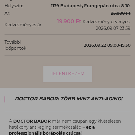
Helyszín:
1139 Budapest, Frangepán utca 8-10.
Ár:
25.000 Ft
19.900 Ft
Kedvezmény érvényes:
Kedvezményes ár
2026.09.07 23:59
További
2026.09.22 09:00-15:30
időpontok
JELENTKEZEM
DOCTOR BABOR: TÖBB MINT ANTI-AGING!
A
DOCTOR BABOR
már nem csupán egy kivételesen
hatékony anti-aging termékcsalád –
ez a
professzionális bőrápolás csúcsa
!