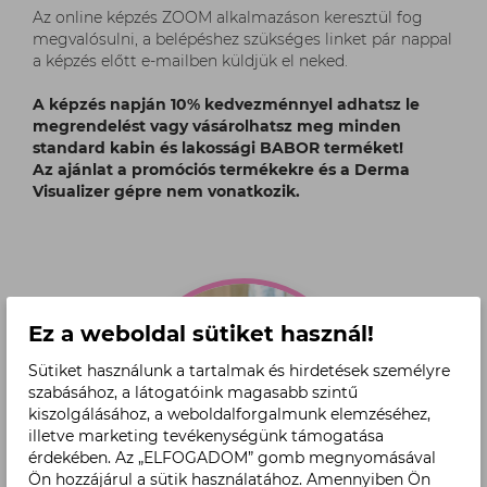
Az online képzés ZOOM alkalmazáson keresztül fog
megvalósulni, a belépéshez szükséges linket pár nappal
a képzés előtt e-mailben küldjük el neked.
A képzés napján 10% kedvezménnyel adhatsz le
megrendelést vagy vásárolhatsz meg minden
standard kabin és lakossági BABOR terméket!
Az ajánlat a promóciós termékekre és a Derma
Visualizer gépre nem vonatkozik.
Ez a weboldal sütiket használ!
Sütiket használunk a tartalmak és hirdetések személyre
szabásához, a látogatóink magasabb szintű
kiszolgálásához, a weboldalforgalmunk elemzéséhez,
illetve marketing tevékenységünk támogatása
érdekében. Az „ELFOGADOM” gomb megnyomásával
Ön hozzájárul a sütik használatához. Amennyiben Ön