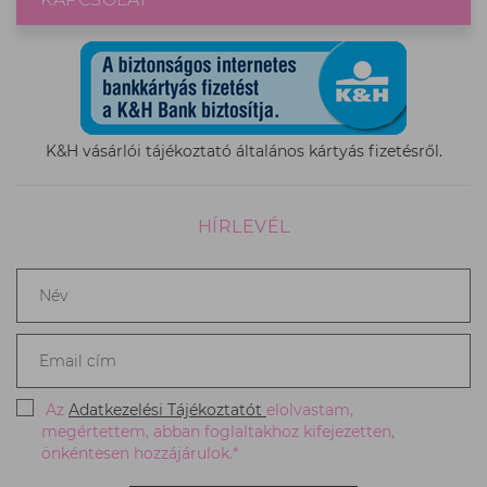
K&H vásárlói tájékoztató általános kártyás fizetésről.
HÍRLEVÉL
Név
*
Email
cím
*
Az
Adatkezelési Tájékoztatót
elolvastam,
megértettem, abban foglaltakhoz kifejezetten,
önkéntesen hozzájárulok.*