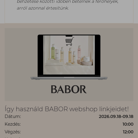
befizetése közötti időben betelnek a férőhelyek,
arról azonnal értesítünk.
Így használd BABOR webshop linkjeidet!
Dátum:
2026.09.18-09.18
Kezdés:
10:00
Végzés:
12:00