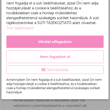
nem fogadja el a süti beállításokat, azzal Ön nem adja
hozzájárulását a cookie-k beállításához, és a
Hugyecz Piroska
továbbiakban csak a honlap működéshez
elengedhetetlenül szükséges sütiket használjuk. A süti
Kalcsu Cosmetics marketing munkatárs
tájékoztatónkat a SÜTI TÁJÉKOZTATÓ alatt olvashat.
Süti tájékoztató
Részletek
Mindet elfogadom
Nem fogadom el
Felhívjuk figyelmed,
Testreszabás
hogy képzéseinken a helyek száma korlátozott,
Amennyiben Ön nem fogadja el a süti beállításokat, azzal Ön nem
és a helyeket nem jelentkezési, hanem befizetési
adja hozzájárulását a cookie-k beállításához, és a továbbiakban
csak a honlap működéshez elengedhetetlenül szükséges sütiket
sorrendben töltjük fel. Ha biztosítani szeretnéd a
használjuk.
helyedet, javasoljuk, a jelentkezést követően
minél előbb fizesd be a részvételi díjat! Ha
véletlenül a jelentkezésed és a részvételi díj