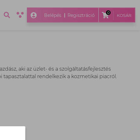
0
Belépés
Regisztráció
KOSÁR
dász, aki az üzlet- és a szolgáltatásfejlesztés
 tapasztalattal rendelkezik a kozmetikai piacról.