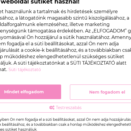
 weboldal sütiket használ!
et használunk a tartalmak és hirdetések személyre
sához, a látogatóink magasabb szintű kiszolgálásához, a
dalforgalmunk elemzéséhez, illetve marketing
kenységünk támogatása érdekében. Az „ELFOGADOM” 
omásával Ön hozzájárul a sütik használatához. Amenn
m fogadja el a süti beállításokat, azzal Ön nem adja
járulását a cookie-k beállításához, és a továbbiakban csa
p működéshez elengedhetetlenül szükséges sütiket
áljuk. A süti tájékoztatónkat a SÜTI TÁJÉKOZTATÓ alatt
BIZTONSÁGOS FIZETÉS
ÜGYF
hat.
EK
Süti tájékoztató
Internetes bankkártyás fizetés vagy
Minden
utánvét
+36 1 
Mindet elfogadom
Nem fogadom el
Testreszabás
ZTATÓK
KAPCSOLAT
ben Ön nem fogadja el a süti beállításokat, azzal Ön nem adja hozzájárulás
szerződési feltételek
k beállításához, és a továbbiakban csak a honlap működéshez elengedhetet
es sütiket használjuk.