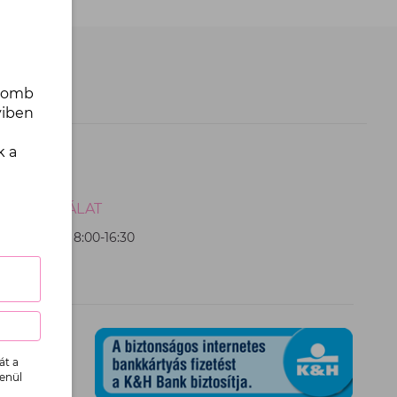
gomb
yiben
k a
ÉLSZOLGÁLAT
 hétköznap 8:00-16:30
237 0370
át a
lenül