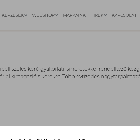
KÉPZÉSEK
WEBSHOP
MÁRKÁINK
HÍREK
KAPCSOLAT
cell széles körű gyakorlati ismeretekkel rendelkező közgaz
ér el kimagasló sikereket. Több évtizedes nagyforgalmazói