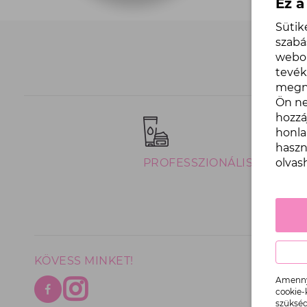
Ez a
Sütik
szabá
webol
tevé
megny
Ön ne
hozzá
honla
haszn
olvas
PROFESSZIONÁLIS TERMÉK
KÖVESS MINKET!
TÁJÉKO
Amennyi
Általános 
cookie-
szükség