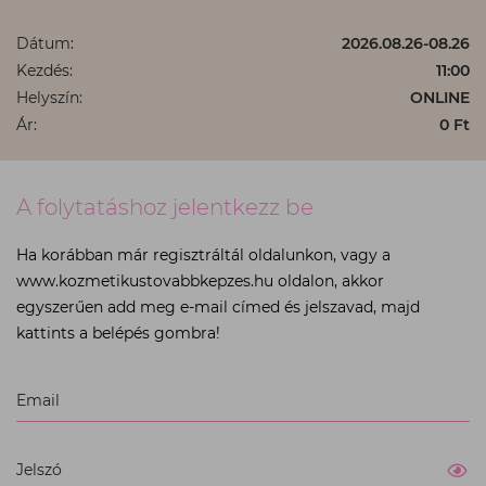
Dátum:
2026.08.26-08.26
Kezdés:
11:00
Helyszín:
ONLINE
Ár:
0 Ft
A folytatáshoz jelentkezz be
Ha korábban már regisztráltál oldalunkon, vagy a
www.kozmetikustovabbkepzes.hu oldalon, akkor
egyszerűen add meg e-mail címed és jelszavad, majd
kattints a belépés gombra!
Kérjük,
Email
töltse
ki
az
Jelszó
összes