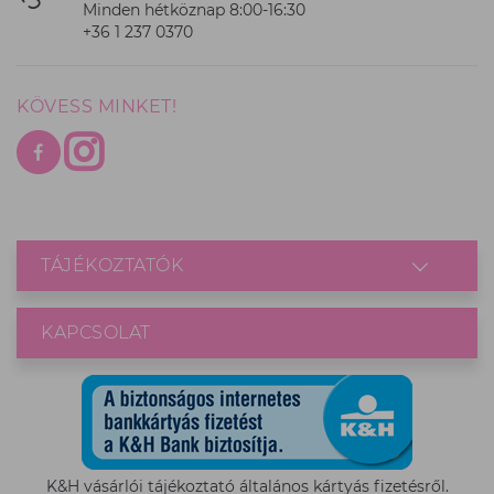
Minden hétköznap 8:00-16:30
+36 1 237 0370
KÖVESS MINKET!
TÁJÉKOZTATÓK
KAPCSOLAT
K&H vásárlói tájékoztató általános kártyás fizetésről.