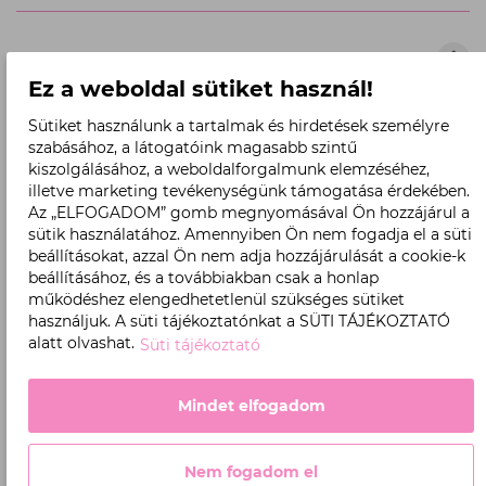
elküldéshez.
Tele
Telefonszám*
Ez a weboldal sütiket használ!
Sütiket használunk a tartalmak és hirdetések személyre
Jelsz
Jelszó*
szabásához, a látogatóink magasabb szintű
kiszolgálásához, a weboldalforgalmunk elemzéséhez,
illetve marketing tevékenységünk támogatása érdekében.
Jelszó megerősítése*
Az „ELFOGADOM” gomb megnyomásával Ön hozzájárul a
sütik használatához. Amennyiben Ön nem fogadja el a süti
beállításokat, azzal Ön nem adja hozzájárulását a cookie-k
Fő márka, amivel dolgozol?*
beállításához, és a továbbiakban csak a honlap
működéshez elengedhetetlenül szükséges sütiket
használjuk. A süti tájékoztatónkat a SÜTI TÁJÉKOZTATÓ
Melyik városban található a kozmetikád?*
alatt olvashat.
Süti tájékoztató
Válassz a listából
Mindet elfogadom
Elfogadom az
Üzletszabályzatot
és hozzájárulok
személyes adataim kezeléséhez az
Adatvédelmi
Tájékoztató
alapján.*
Nem fogadom el