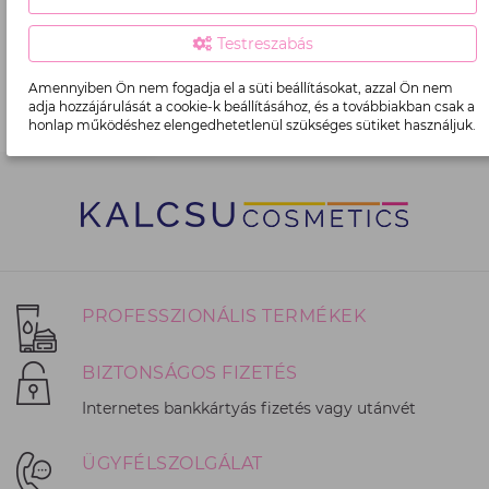
Szeretnék kedvezményes ajánlatokat kapni
Testreszabás
hírlevélben, telefonon, üzenetküldő szolgáltatáson
keresztül.
Amennyiben Ön nem fogadja el a süti beállításokat, azzal Ön nem
adja hozzájárulását a cookie-k beállításához, és a továbbiakban csak a
REGISZTRÁLOK
honlap működéshez elengedhetetlenül szükséges sütiket használjuk.
PROFESSZIONÁLIS TERMÉKEK
BIZTONSÁGOS FIZETÉS
Internetes bankkártyás fizetés vagy utánvét
ÜGYFÉLSZOLGÁLAT