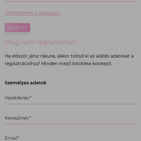
kötelező
mezőt
Elfelejtettem a jelszavam
az
elküldéshez.
BELÉPÉS
Még nem regisztráltál?
Ha először jársz nálunk, akkor töltsd ki az alábbi adatokat a
regisztrációhoz! Minden mező kitöltése kötelező.
Személyes adatok
Kérjük,
Vezetéknév*
töltse
ki
az
Keresztnév*
összes
kötelező
mezőt
Email*
az