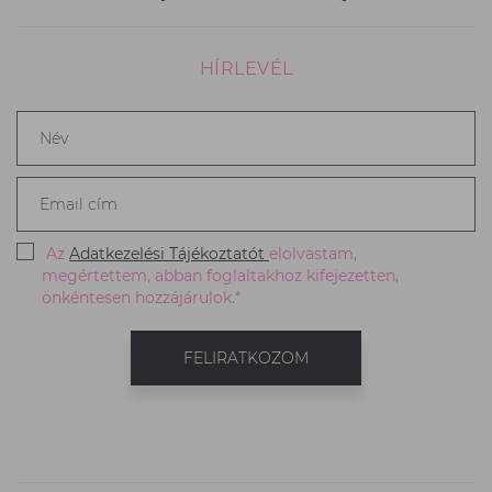
HÍRLEVÉL
Név
*
Email
cím
*
Az
Adatkezelési Tájékoztatót
elolvastam,
megértettem, abban foglaltakhoz kifejezetten,
önkéntesen hozzájárulok.*
FELIRATKOZOM