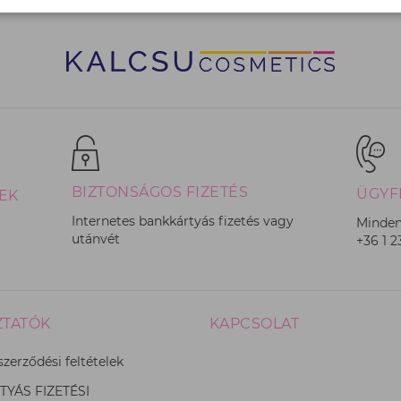
BIZTONSÁGOS FIZETÉS
ÜGYF
EK
Internetes bankkártyás fizetés vagy
Minden
utánvét
+36 1 
ZTATÓK
KAPCSOLAT
szerződési feltételek
YÁS FIZETÉSI