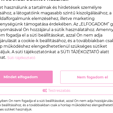
et használunk a tartalmak és hirdetések személyre
sához, a látogatóink magasabb szintű kiszolgálásához, a
dalforgalmunk elemzéséhez, illetve marketing
kenységünk támogatása érdekében. Az „ELFOGADOM” 
omásával Ön hozzájárul a sütik használatához. Amenn
m fogadja el a süti beállításokat, azzal Ön nem adja
járulását a cookie-k beállításához, és a továbbiakban csa
p működéshez elengedhetetlenül szükséges sütiket
mélyes adataim kezeléséhez az
Adatvédelmi
áljuk. A süti tájékoztatónkat a SÜTI TÁJÉKOZTATÓ alatt
hat.
Süti tájékoztató
n, telefonon, üzenetküldő szolgáltatáson
Mindet elfogadom
Nem fogadom el
Testreszabás
ben Ön nem fogadja el a süti beállításokat, azzal Ön nem adja hozzájárulás
k beállításához, és a továbbiakban csak a honlap működéshez elengedhetet
es sütiket használjuk.