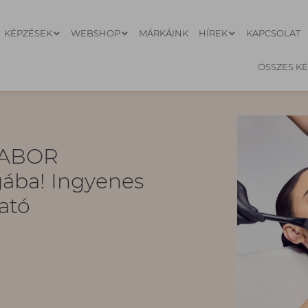
KÉPZÉSEK
WEBSHOP
MÁRKÁINK
HÍREK
KAPCSOLAT
ÖSSZES K
 BABOR
ába! Ingyenes
ató