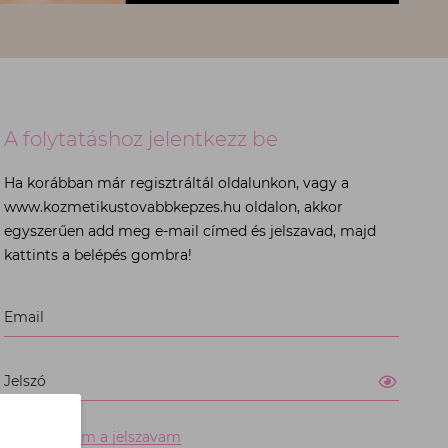
A folytatáshoz jelentkezz be
Ha korábban már regisztráltál oldalunkon, vagy a
www.kozmetikustovabbkepzes.hu oldalon, akkor
egyszerűen add meg e-mail címed és jelszavad, majd
kattints a belépés gombra!
Kérjük,
Email
töltse
ki
az
átum: 36701234567
Jelszó
összes
kötelező
mezőt
Elfelejtettem a jelszavam
az