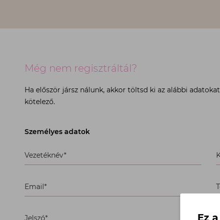
Még nem regisztráltál?
Ha először jársz nálunk, akkor töltsd ki az alábbi adatok
kötelező.
Személyes adatok
Kérjük,
Vezetéknév*
K
töltse
ki
az
Email*
T
összes
kötelező
mezőt
Ez a
Jelszó fo
Jelszó*
J
az