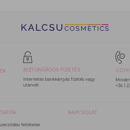
BIZTONSÁGOS FIZETÉS
ÜGYF
EK
Internetes bankkártyás fizetés vagy
Minden
utánvét
+36 1 
ZTATÓK
KAPCSOLAT
szerződési feltételek