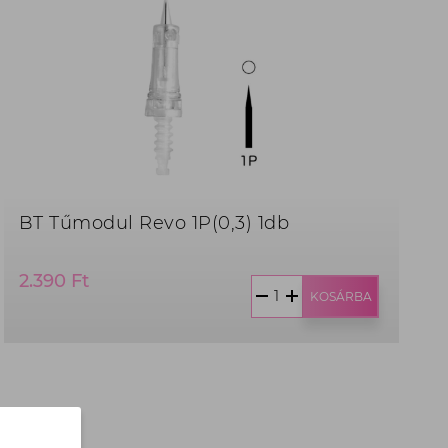
BT Tűmodul Revo 1P(0,3) 1db
Termék
2.390 Ft
ár:
KOSÁRBA
2.390
Ft,