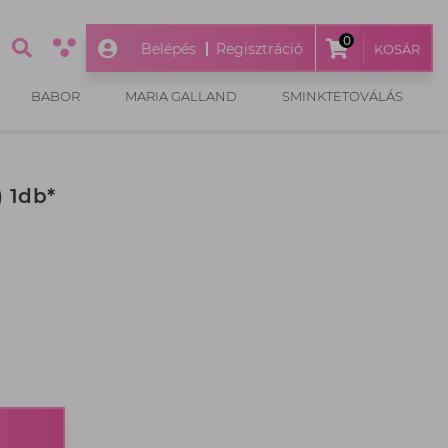
0
Belépés
Regisztráció
KOSÁR
BABOR
MARIA GALLAND
SMINKTETOVÁLÁS
) 1db*