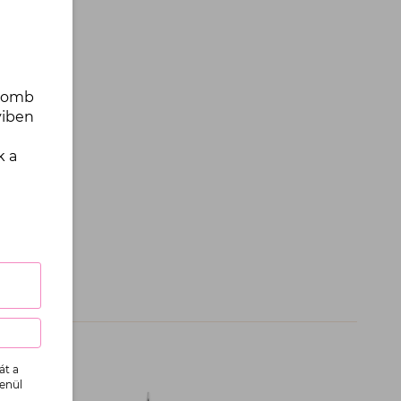
gomb
yiben
k a
át a
lenül