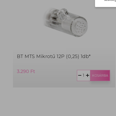
BT MTS Mikrotű 12P (0,25) 1db*
Termék
3.290 Ft
ár:
KOSÁRBA
3.290
Ft,