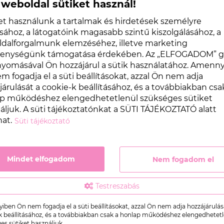
 weboldal sütiket használ!
et használunk a tartalmak és hirdetések személyre
sához, a látogatóink magasabb szintű kiszolgálásához, a
dalforgalmunk elemzéséhez, illetve marketing
kenységünk támogatása érdekében. Az „ELFOGADOM” 
omásával Ön hozzájárul a sütik használatához. Amenn
m fogadja el a süti beállításokat, azzal Ön nem adja
járulását a cookie-k beállításához, és a továbbiakban csa
p működéshez elengedhetetlenül szükséges sütiket
áljuk. A süti tájékoztatónkat a SÜTI TÁJÉKOZTATÓ alatt
hat.
Süti tájékoztató
Mindet elfogadom
Nem fogadom el
EZT A TERMÉKET VETTÉK
Testreszabás
ben Ön nem fogadja el a süti beállításokat, azzal Ön nem adja hozzájárulás
k beállításához, és a továbbiakban csak a honlap működéshez elengedhetet
es sütiket használjuk.