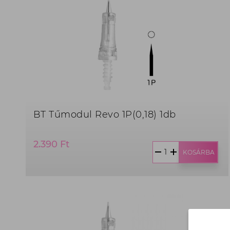
BT Tűmodul Revo 1P(0,18) 1db
Termék
2.390 Ft
ár:
KOSÁRBA
2.390
Ft,