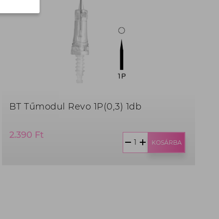
BT Tűmodul Revo 1P(0,3) 1db
Termék
2.390 Ft
ár:
KOSÁRBA
2.390
Ft,