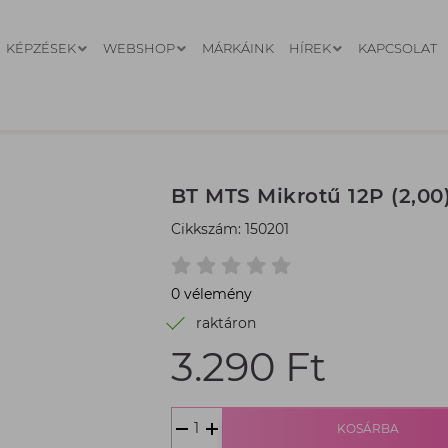
KÉPZÉSEK
WEBSHOP
MÁRKÁINK
HÍREK
KAPCSOLAT
BT MTS Mikrotű 12P (2,00
Cikkszám: 150201
0 vélemény
raktáron
3.290 Ft
Termék
ár:
3.290
Ft,
KOSÁRBA