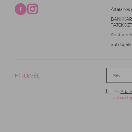
Általános 
BANKKÁRT
TÁJÉKOZ
Adatkezelé
Süti tájék
Név
HÍRLEVÉL
*
Az
Adatk
abban fog