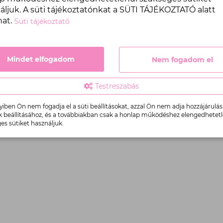
1
áljuk. A süti tájékoztatónkat a SÜTI TÁJÉKOZTATÓ alatt
db
hat.
Süti tájékoztató
Mindet elfogadom
Nem fogadom el
Testreszabás
ben Ön nem fogadja el a süti beállításokat, azzal Ön nem adja hozzájárulás
k beállításához, és a továbbiakban csak a honlap működéshez elengedhetet
es sütiket használjuk.