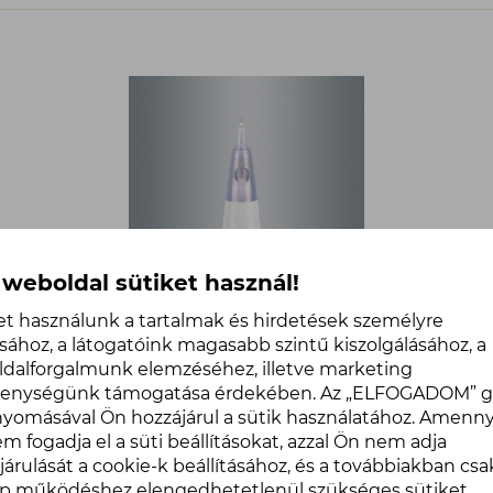
 weboldal sütiket használ!
et használunk a tartalmak és hirdetések személyre
sához, a látogatóink magasabb szintű kiszolgálásához, a
AMIEA Genius tűmodul 1-Flow
dalforgalmunk elemzéséhez, illetve marketing
Liner (0,4) 1 db
kenységünk támogatása érdekében. Az „ELFOGADOM” 
Termék
2.490 Ft
omásával Ön hozzájárul a sütik használatához. Amenn
ár:
KOSÁRBA
1 db
m fogadja el a süti beállításokat, azzal Ön nem adja
2.490
járulását a cookie-k beállításához, és a továbbiakban csa
Ft,
p működéshez elengedhetetlenül szükséges sütiket