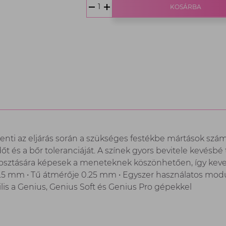
Ft,
KOSÁRBA
1
db
kkenti az eljárás során a szükséges festékbe mártások s
t és a bőr toleranciáját. A színek gyors bevitele kevésbé t
losztására képesek a meneteknek köszönhetően, így kev
.5 mm • Tű átmérője 0.25 mm • Egyszer használatos modu
is a Genius, Genius Soft és Genius Pro gépekkel