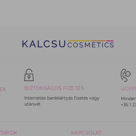
BIZTONSÁGOS FIZETÉS
ÜGYF
EK
Internetes bankkártyás fizetés vagy
Minden
utánvét
+36 1 
ZTATÓK
KAPCSOLAT