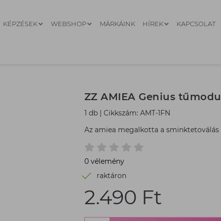
KÉPZÉSEK
WEBSHOP
MÁRKÁINK
HÍREK
KAPCSOLAT
ZZ AMIEA Genius tűmodul 
1 db
Cikkszám: AMT-1FN
Az amiea megalkotta a sminktetoválás 
0 vélemény
raktáron
2.490 Ft
Termék
ár:
2.490