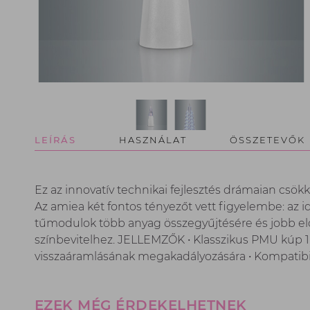
LEÍRÁS
HASZNÁLAT
ÖSSZETEVŐK
Ez az innovatív technikai fejlesztés drámaian csö
Az amiea két fontos tényezőt vett figyelembe: az idő
tűmodulok több anyag összegyűjtésére és jobb e
színbevitelhez. JELLEMZŐK • Klasszikus PMU kúp 1
visszaáramlásának megakadályozására • Kompatibil
EZEK MÉG ÉRDEKELHETNEK