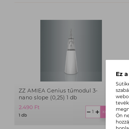
Ez a
Sütik
szabá
ZZ AMIEA Genius tűmodul 3-
webol
nano slope (0,25) 1 db
tevé
Termék
2.490 Ft
megny
ár:
KOSÁRBA
1 db
Ön ne
2.490
hozzá
Ft,
honla