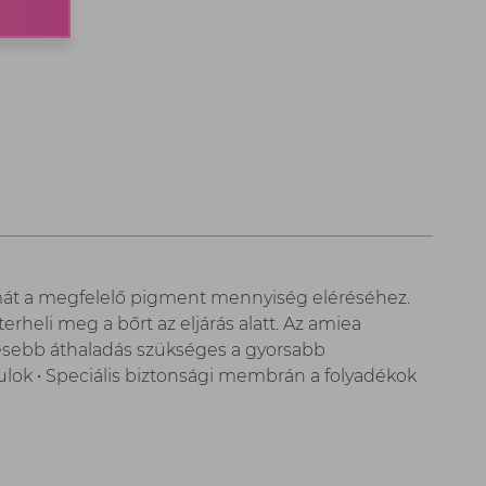
zámát a megfelelő pigment mennyiség eléréséhez.
erheli meg a bőrt az eljárás alatt. Az amiea
esebb áthaladás szükséges a gyorsabb
lok • Speciális biztonsági membrán a folyadékok