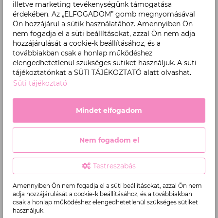
illetve marketing tevékenységünk támogatása
érdekében. Az „ELFOGADOM” gomb megnyomásával
EZEKET VÁSÁROLTÁK MÁSOK, AKIK
Ön hozzájárul a sütik használatához. Amennyiben Ön
EZT A TERMÉKET VETTÉK
nem fogadja el a süti beállításokat, azzal Ön nem adja
hozzájárulását a cookie-k beállításához, és a
továbbiakban csak a honlap működéshez
elengedhetetlenül szükséges sütiket használjuk. A süti
tájékoztatónkat a SÜTI TÁJÉKOZTATÓ alatt olvashat.
Süti tájékoztató
Mindet elfogadom
Nem fogadom el
Testreszabás
Perma Blend Luxe - Pink Gala 15ml
Amennyiben Ön nem fogadja el a süti beállításokat, azzal Ön nem
adja hozzájárulását a cookie-k beállításához, és a továbbiakban
csak a honlap működéshez elengedhetetlenül szükséges sütiket
használjuk.
Termék
18.900 Ft