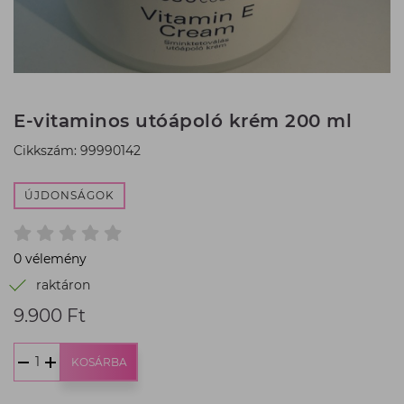
E-vitaminos utóápoló krém 200 ml
Cikkszám: 99990142
ÚJDONSÁGOK
0 vélemény
raktáron
9.900 Ft
Termék
ár:
9.900
KOSÁRBA
Ft,