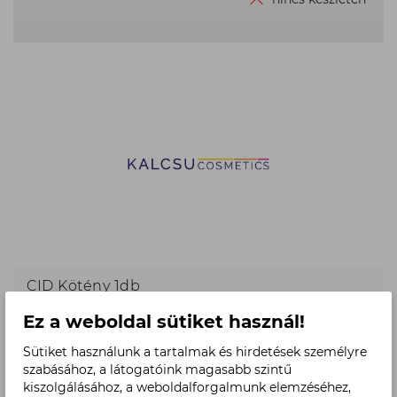
ár:
4.500
Ft,
CID Kötény 1db
Ez a weboldal sütiket használ!
Termék
3.900 Ft
ár:
KOSÁRBA
Sütiket használunk a tartalmak és hirdetések személyre
3.900
szabásához, a látogatóink magasabb szintű
Ft,
kiszolgálásához, a weboldalforgalmunk elemzéséhez,