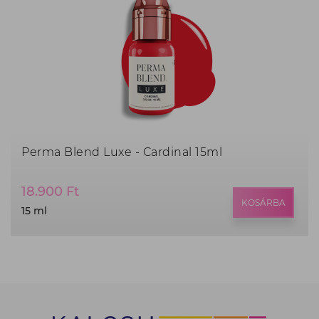
Perma Blend Luxe - Cardinal 15ml
Termék
18.900 Ft
ár:
KOSÁRBA
15 ml
18.900
Ft,
15
ml