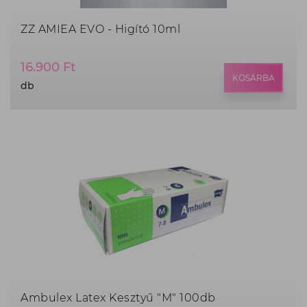
ZZ AMIEA EVO - Higító 10ml
Termék
16.900 Ft
ár:
KOSÁRBA
db
16.900
Ft,
db
Ambulex Latex Kesztyű "M" 100db