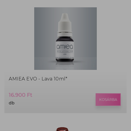
AMIEA EVO - Lava 10ml*
Termék
16.900 Ft
ár:
KOSÁRBA
db
16.900
Ft,
db