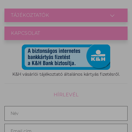
TÁJÉKOZTATÓK
KAPCSOLAT
K&H vásárlói tájékoztató általános kártyás fizetésről.
HÍRLEVÉL
Név
*
Email