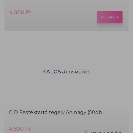
Termék
4.000 Ft
ár:
KOSÁRBA
4.000
Ft,
CID Festéktartó tégely AA nagy (50db
Termék
4.500 Ft
nincs készleten