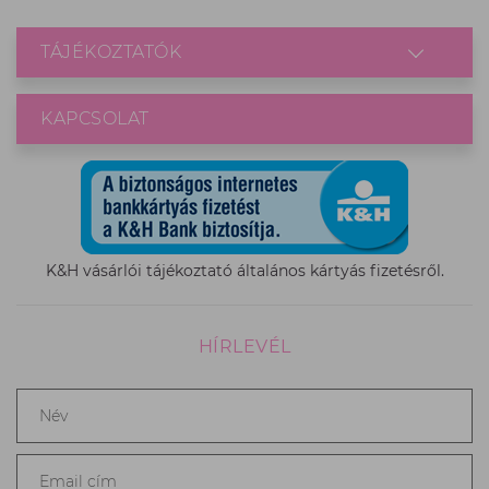
TÁJÉKOZTATÓK
KAPCSOLAT
K&H vásárlói tájékoztató általános kártyás fizetésről.
HÍRLEVÉL
Név
*
Email