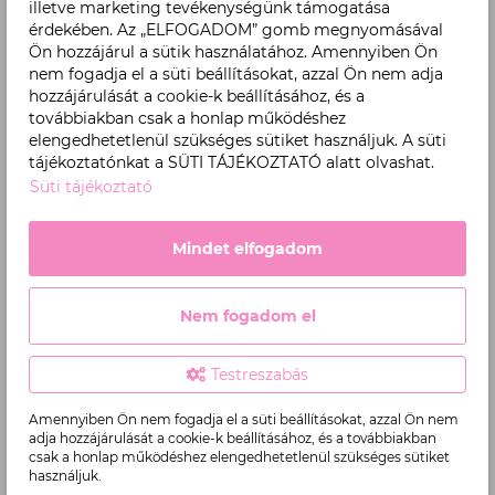
illetve marketing tevékenységünk támogatása
érdekében. Az „ELFOGADOM” gomb megnyomásával
Ön hozzájárul a sütik használatához. Amennyiben Ön
nem fogadja el a süti beállításokat, azzal Ön nem adja
hozzájárulását a cookie-k beállításához, és a
továbbiakban csak a honlap működéshez
elengedhetetlenül szükséges sütiket használjuk. A süti
tájékoztatónkat a SÜTI TÁJÉKOZTATÓ alatt olvashat.
Süti tájékoztató
Mindet elfogadom
PB Szájceruza bordó
Nem fogadom el
Termék
4.990 Ft
ár:
KOSÁRBA
Testreszabás
4.990
Ft,
Amennyiben Ön nem fogadja el a süti beállításokat, azzal Ön nem
adja hozzájárulását a cookie-k beállításához, és a továbbiakban
csak a honlap működéshez elengedhetetlenül szükséges sütiket
használjuk.