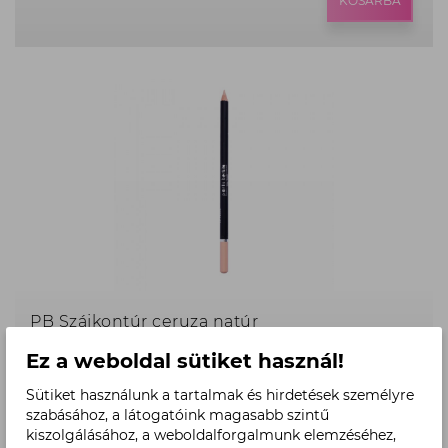
ár:
KOSÁRBA
1.400
Ft,
PB Szájkontúr ceruza natúr
Ez a weboldal sütiket használ!
Termék
3.790 Ft
ár:
KOSÁRBA
Sütiket használunk a tartalmak és hirdetések személyre
3.790
szabásához, a látogatóink magasabb szintű
Ft,
kiszolgálásához, a weboldalforgalmunk elemzéséhez,