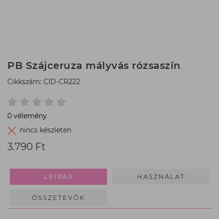
PB Szájceruza mályvás rózsaszín
Cikkszám: CID-CR222
0 vélemény
nincs készleten
3.790 Ft
Termék
ár:
3.790
Ft,
LEÍRÁS
HASZNÁLAT
ÖSSZETEVŐK