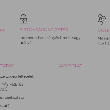
BIZTONSÁGOS FIZETÉS
ÜGYF
EK
Internetes bankkártyás fizetés vagy
Minden
utánvét
+36 1 
ZTATÓK
KAPCSOLAT
szerződési feltételek
YÁS FIZETÉSI
TATÓ
si tájékoztató
oztató