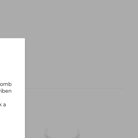
gomb
yiben
k a