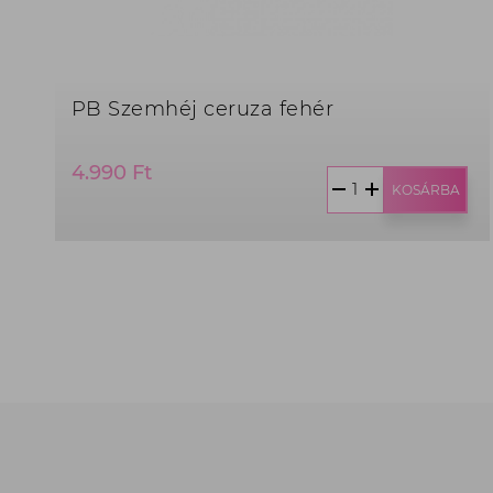
PB Szemhéj ceruza fehér
Termék
4.990 Ft
ár:
KOSÁRBA
4.990
Ft,