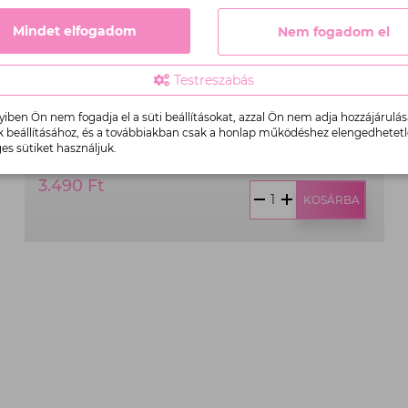
Mindet elfogadom
Nem fogadom el
Testreszabás
ben Ön nem fogadja el a süti beállításokat, azzal Ön nem adja hozzájárulás
Kesztyű nitril "M" 100db
k beállításához, és a továbbiakban csak a honlap működéshez elengedhetet
es sütiket használjuk.
Termék
3.490 Ft
ár:
KOSÁRBA
3.490
Ft,