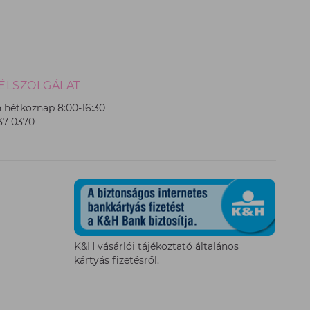
ÉLSZOLGÁLAT
 hétköznap 8:00-16:30
237 0370
K&H vásárlói tájékoztató általános
kártyás fizetésről.