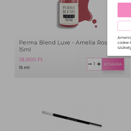
Amennyi
Perma Blend Luxe - Amelia Rose
cookie-
szükség
15ml
Termék
18.900 Ft
ár:
KOSÁRBA
15 ml
18.900
Ft,
15
ml