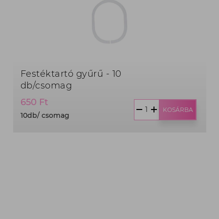
Festéktartó gyűrű - 10
db/csomag
Termék
650 Ft
ár:
KOSÁRBA
10db/ csomag
650
Ft,
10db/
csomag