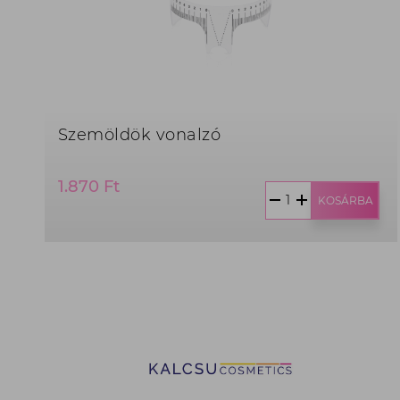
Szemöldök vonalzó
Termék
1.870 Ft
ár:
KOSÁRBA
1.870
Ft,