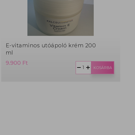
E-vitaminos utóápoló krém 200
ml
Termék
9.900 Ft
ár:
KOSÁRBA
9.900
Ft,