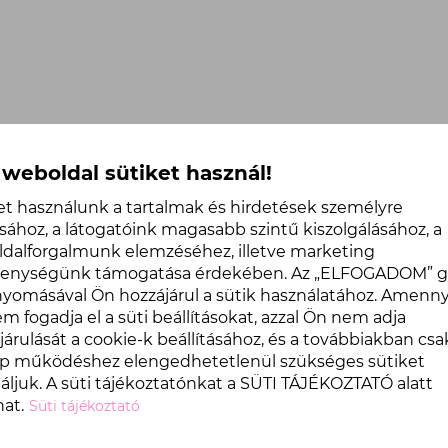
 weboldal sütiket használ!
et használunk a tartalmak és hirdetések személyre
sához, a látogatóink magasabb szintű kiszolgálásához, a
dalforgalmunk elemzéséhez, illetve marketing
EZT A TERMÉKET VETTÉK
kenységünk támogatása érdekében. Az „ELFOGADOM” 
omásával Ön hozzájárul a sütik használatához. Amenn
m fogadja el a süti beállításokat, azzal Ön nem adja
járulását a cookie-k beállításához, és a továbbiakban csa
p működéshez elengedhetetlenül szükséges sütiket
áljuk. A süti tájékoztatónkat a SÜTI TÁJÉKOZTATÓ alatt
hat.
Süti tájékoztató