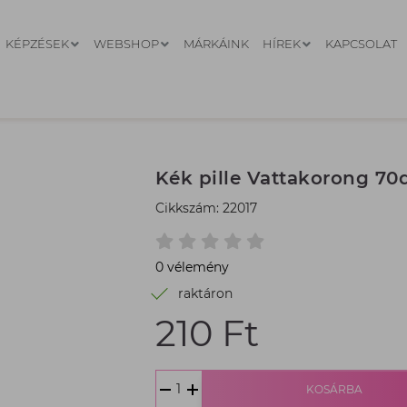
KÉPZÉSEK
WEBSHOP
MÁRKÁINK
HÍREK
KAPCSOLAT
Kék pille Vattakorong 70
Cikkszám: 22017
0 vélemény
raktáron
210 Ft
Termék
ár:
210
Ft,
KOSÁRBA