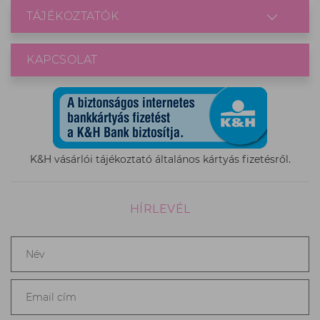
TÁJÉKOZTATÓK
KAPCSOLAT
K&H vásárlói tájékoztató általános kártyás fizetésről.
HÍRLEVÉL
Név
*
Email
cím