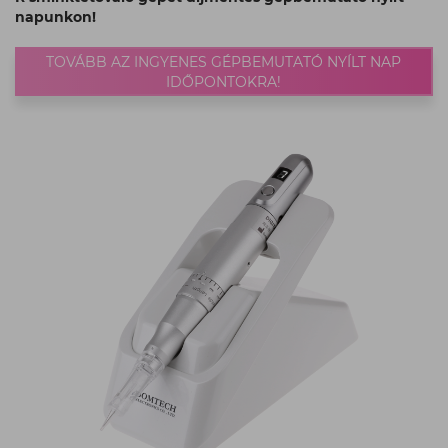
napunkon!
TOVÁBB AZ INGYENES GÉPBEMUTATÓ NYÍLT NAP
IDŐPONTOKRA!