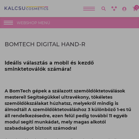
0
WEBSHOP MENÜ
BOMTECH DIGITAL HAND-R
Ideális választás a mobil és kezdő
sminktetoválók számára!
A BomTech gépek a szálazott szemöldöktetoválások
mesterei! Segítségükkel ultravékony, tökéletes
szemöldökszálakat húzhatsz, melyekről mindig is
álmodtál! A szemöldöktetováláshoz 3 különböző 1-es tű
áll rendelkezésedre, ezen felül pedig további 11 egyéb
modul segíti munkádat, mely magas alkotói
szabadságot biztosít számodra!