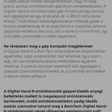
A szaktudásod mellett elengedhetetlen, hogy mindig
precíz, pontos sminktetováló gép álljon rendelkezésedre. A
Digital Hand-R sminktetováló gép mindössze egy könnyű
kézi egységből és egy állványból áll. A REVO tűmodullal
érkező, 7 különböző sebességfokozattal működő gépet a
könnyű kezelhetőség és az ergonomikus kialakítás jellemzi.
Zajszintje rendkívül alacsony, sőt a vibráció is minimális, így
precízebb, pontosabb munkát végezhetsz.
Ne tévesszen meg a gép kompakt megjelenése!
A Digital Hand-R a BomTech precizitásának köszönhetően
egyenletes, szép vonalvezetést tesz lehetővé, így a szem-,
száj-, és szemöldöktetoválások elkészítésére egyaránt
alkalmas. A pontos, könnyen kezelhető kézi egységgel a
szálazott szemöldöktechnikákat és új szemhéj technikákat
is bátran alkalmazhatod.
A Digital Hand-R sminktetováló géppel kisebb anyagi
befektetés mellett is megalapozd sminktetováló
karrieredet, mobil sminktetoválóként pedig ideális
eszköz számodra!
Ismerd meg a BomTech Digital Hand-
R sminktetováló gépet díjmentes gépbemutató nyílt