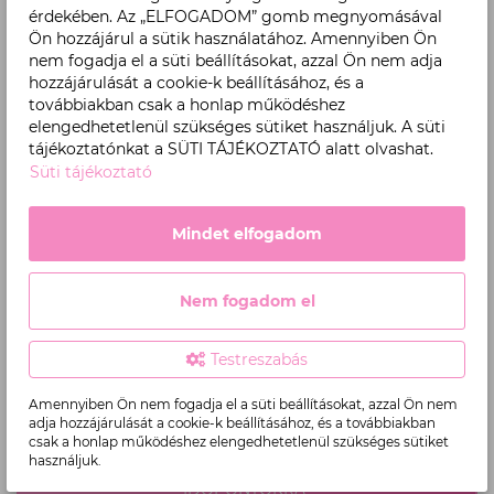
érdekében. Az „ELFOGADOM” gomb megnyomásával
utoljára használt sebességfokozattal kezdi a munkát.
Ön hozzájárul a sütik használatához. Amennyiben Ön
Munka közben nagy segítséget jelent az is, hogy a motor
nem fogadja el a süti beállításokat, azzal Ön nem adja
azonnal leáll, amint a kézi egységet visszarakjuk az
hozzájárulását a cookie-k beállításához, és a
állványra.
továbbiakban csak a honlap működéshez
elengedhetetlenül szükséges sütiket használjuk. A süti
tájékoztatónkat a SÜTI TÁJÉKOZTATÓ alatt olvashat.
A BomTech Digital Hand-R sminktetováló gép
Süti tájékoztató
jellemzői:
Ideális mobil és kezdő sminktetoválók számára
7 különböző sebesség fokozat
Mindet elfogadom
Világszabadalommal ellátott új, REVO tűmodulok (17
féle)
Variábilis tűhossz szabályzás
Nem fogadom el
Ajánlott szemöldök-, szem- és szájtetoválásra
Tűmodulok 1.950 - 3.990 Ft/db
Testreszabás
REVO kezelőfej: 1db
1 év garancia
Amennyiben Ön nem fogadja el a süti beállításokat, azzal Ön nem
adja hozzájárulását a cookie-k beállításához, és a továbbiakban
csak a honlap működéshez elengedhetetlenül szükséges sütiket
használjuk.
TOVÁBB AZ INGYENES GÉPBEMUTATÓ NYÍLT NAP
IDŐPONTOKRA!