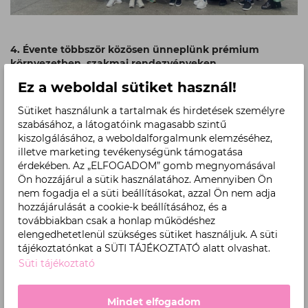
4. Évente többször közösen ünneplünk prémium
környezetben, szakmai rendezvényeken,
sztárelőadókkal és sok-sok díjjal az országos
Ez a weboldal sütiket használ!
konferencián
Nem kell nekünk hinned, higgy a saját szemednek! Tekints
Sütiket használunk a tartalmak és hirdetések személyre
be a 2025-ös BABOR Konferencia pillanataiba!
szabásához, a látogatóink magasabb szintű
kiszolgálásához, a weboldalforgalmunk elemzéséhez,
illetve marketing tevékenységünk támogatása
érdekében. Az „ELFOGADOM” gomb megnyomásával
Ön hozzájárul a sütik használatához. Amennyiben Ön
nem fogadja el a süti beállításokat, azzal Ön nem adja
hozzájárulását a cookie-k beállításához, és a
továbbiakban csak a honlap működéshez
elengedhetetlenül szükséges sütiket használjuk. A süti
tájékoztatónkat a SÜTI TÁJÉKOZTATÓ alatt olvashat.
Süti tájékoztató
Mindet elfogadom