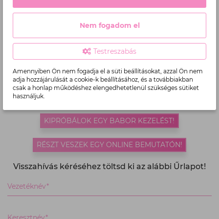
Nem fogadom el
SZERETNÉL TE IS A LEGJOBBAK KÖZÉ TAROZNI?
Várunk
két napos alapképzésünkön
, vagy
online
Testreszabás
bemutatónkon
, ahol megismerheted a márkát!
Amennyiben Ön nem fogadja el a süti beállításokat, azzal Ön nem
Tapasztald meg Te is a BABOR-élményt!
adja hozzájárulását a cookie-k beállításához, és a továbbiakban
csak a honlap működéshez elengedhetetlenül szükséges sütiket
használjuk.
JELENTKEZEM ALAPKÉPZÉSRE!
KIPRÓBÁLOK EGY BABOR KEZELÉST!
RÉSZT VESZEK EGY ONLINE BEMUTATÓN!
Visszahívás kéréséhez töltsd ki az alábbi Űrlapot!
Kérjük,
Vezetéknév*
töltse
ki
az
Keresztnév*