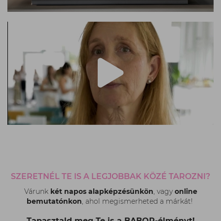
SZERETNÉL TE IS A LEGJOBBAK KÖZÉ TAROZNI?
Várunk
két napos alapképzésünkön
, vagy
online
bemutatónkon
, ahol megismerheted a márkát!
Tapasztald meg Te is a BABOR-élményt!