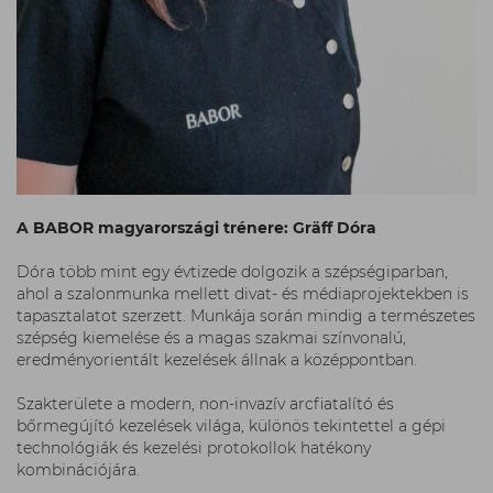
A BABOR magyarországi trénere: Gräff Dóra
Dóra több mint egy évtizede dolgozik a szépségiparban,
ahol a szalonmunka mellett divat- és médiaprojektekben is
tapasztalatot szerzett. Munkája során mindig a természetes
szépség kiemelése és a magas szakmai színvonalú,
eredményorientált kezelések állnak a középpontban.
Szakterülete a modern, non-invazív arcfiatalító és
bőrmegújító kezelések világa, különös tekintettel a gépi
technológiák és kezelési protokollok hatékony
kombinációjára.