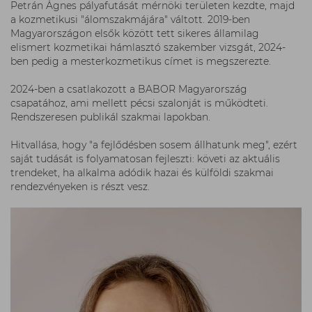
Petrán Ágnes pályafutását mérnöki területen kezdte, majd
a kozmetikusi "álomszakmájára" váltott. 2019-ben
Magyarországon elsők között tett sikeres államilag
elismert kozmetikai hámlasztó szakember vizsgát, 2024-
ben pedig a mesterkozmetikus címet is megszerezte.
2024-ben a csatlakozott a BABOR Magyarország
csapatához, ami mellett pécsi szalonját is működteti.
Rendszeresen publikál szakmai lapokban.
Hitvallása, hogy "a fejlődésben sosem állhatunk meg", ezért
saját tudását is folyamatosan fejleszti: követi az aktuális
trendeket, ha alkalma adódik hazai és külföldi szakmai
rendezvényeken is részt vesz.