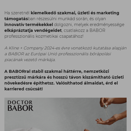
Ha szeretnél
kiemelkedő szakmai, üzleti és marketing
támogatás
ban részesülni munkád során, és olyan
innovatív termékekkel
dolgozni, melyek eredményessége
elkápráztatja vendégeidet
, csatlakozz a BABOR
professzionális kozmetikai csapatához!
A Kline + Company 2024-es évre vonatkozó kutatása alapján
a BABOR az Európai Unió professzionális bőrápolási
piacának vezető márkája.
A BABORral stabil szakmai háttérre, nemzetközi
presztízsű márkára és hosszú távon kiszámítható üzleti
növekedésre építhetsz. Valósíthatod álmaidat, érd el
karriered csúcsát!