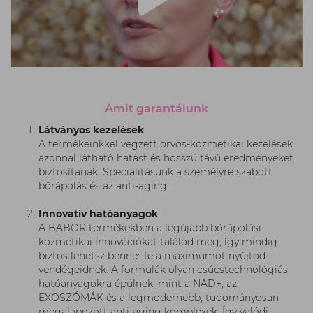
Amit garantálunk
Látványos kezelések
A termékeinkkel végzett orvos-kozmetikai kezelések
azonnal látható hatást és hosszú távú eredményeket
biztosítanak. Specialitásunk a személyre szabott
bőrápolás és az anti-aging.
Innovatív hatóanyagok
A BABOR termékekben a legújabb bőrápolási-
kozmetikai innovációkat találod meg, így mindig
biztos lehetsz benne: Te a maximumot nyújtod
vendégeidnek. A formulák olyan csúcstechnológiás
hatóanyagokra épülnek, mint a NAD+, az
EXOSZÓMÁK és a legmodernebb, tudományosan
megalapozott anti-aging komplexek. Így valódi