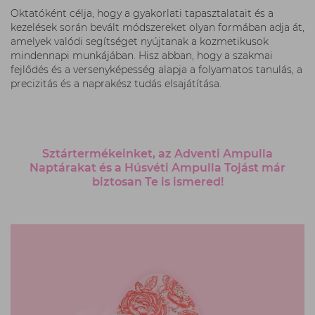
Oktatóként célja, hogy a gyakorlati tapasztalatait és a
kezelések során bevált módszereket olyan formában adja át,
amelyek valódi segítséget nyújtanak a kozmetikusok
mindennapi munkájában. Hisz abban, hogy a szakmai
fejlődés és a versenyképesség alapja a folyamatos tanulás, a
precizitás és a naprakész tudás elsajátítása.
Sztártermékeinket, az Adventi Ampulla
Naptárakat és a Húsvéti Ampulla Tojást már
biztosan Te is ismered!