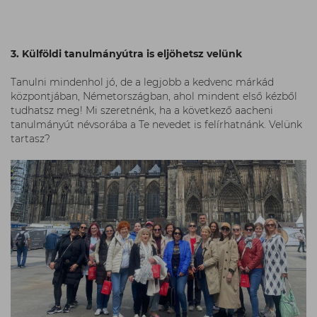
3. Külföldi tanulmányútra is eljöhetsz velünk
Tanulni mindenhol jó, de a legjobb a kedvenc márkád
központjában, Németországban, ahol mindent első kézből
tudhatsz meg! Mi szeretnénk, ha a következő aacheni
tanulmányút névsorába a Te nevedet is felírhatnánk. Velünk
tartasz?