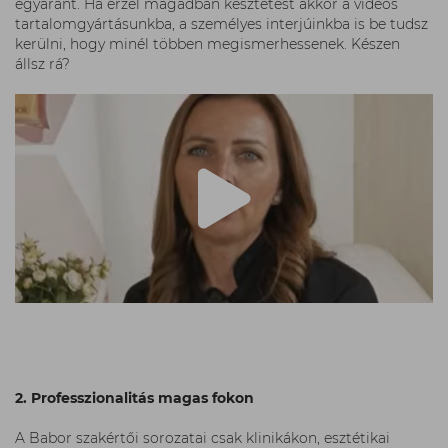
egyaránt. Ha érzel magadban késztetést akkor a videós
tartalomgyártásunkba, a személyes interjúinkba is be tudsz
kerülni, hogy minél többen megismerhessenek. Készen
állsz rá?
2. Professzionalitás magas fokon
A Babor szakértői sorozatai csak klinikákon, esztétikai