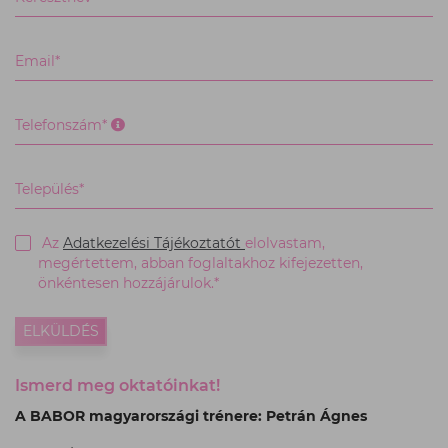
összes
kötelező
mezőt
Email*
az
elküldéshez.
Telefonszám
Telefonszám*
formátum:
36701234567
Település*
Az
Adatkezelési Tájékoztatót
elolvastam,
megértettem, abban foglaltakhoz kifejezetten,
önkéntesen hozzájárulok.*
ELKÜLDÉS
Ismerd meg oktatóinkat!
A BABOR magyarországi trénere: Petrán Ágnes