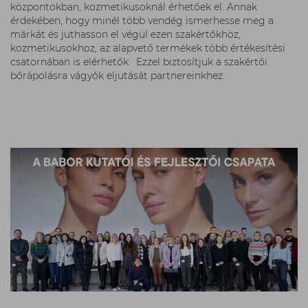
központokban, kozmetikusoknál érhetőek el. Annak
érdekében, hogy minél több vendég ismerhesse meg a
márkát és juthasson el végül ezen szakértőkhöz,
kozmetikusokhoz, az alapvető termékek több értékesítési
csatornában is elérhetők. Ezzel biztosítjuk a szakértői
bőrápolásra vágyók eljutását partnereinkhez.