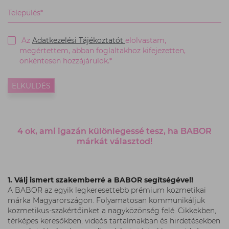
36701234567
Település*
Az
Adatkezelési Tájékoztatót
elolvastam,
megértettem, abban foglaltakhoz kifejezetten,
önkéntesen hozzájárulok.*
ELKÜLDÉS
4 ok, ami igazán különlegessé tesz, ha BABOR
márkát választod!
1. Válj ismert szakemberré a BABOR segítségével!
A BABOR az egyik legkeresettebb prémium kozmetikai
márka Magyarországon. Folyamatosan kommunikáljuk
kozmetikus-szakértőinket a nagyközönség felé. Cikkekben,
térképes keresőkben, videós tartalmakban és hirdetésekben